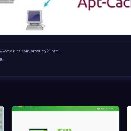
lrjlsz.com/product/21.html
10