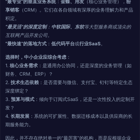
“最专业”的垂直业务系统
：
金蝶、用友
（核心业务管理），
纷
享销客
（CRM）。它们在各自领域有深厚的业务理解力和产品
积淀。
“最灵活”的深度定制
：
中软国际、东软
等大型服务商或顶尖的
互联网产品开发公司。
“最快速”的落地方式
：
低代码平台
或
行业SaaS
。
选择时，中小企业应综合考虑
：
1.
核心业务需求
：是通用办公协同，还是深度的业务管理（如
财务、CRM、ERP）？
2.
技术生态依赖
：是否需要与微信、支付宝、钉钉等特定生态
深度绑定？
3.
预算与模式
：倾向于订阅式SaaS，还是一次性投入的定制开
发？
4.
长期发展
：系统的可扩展性、数据迁移成本以及供应商的长
期服务能力。
因此，并不存在绝对单一的“最厉害”的机构，而是应根据企业