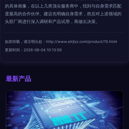
的具体画像，在以上几类顶尖服务商中，找到与自身需求匹配
度最高的合作伙伴。建议先明确自身需求，然后对上述领域的
头部厂商进行深入调研和产品试用，再做出决策。
如若转载，请注明出处：http://www.elrjlsz.com/product/10.html
更新时间：2026-08-04 10:13:59
最新产品