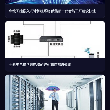
华北工控嵌入式计算机系统 赋能新一代智能工厂建设快速发展
手机变电脑？云电脑的好处我们都该知道