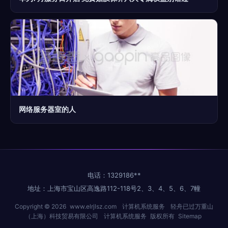
网络服务器室的人
电话：1329186**
地址：上海市宝山区高逸路112-118号2、3、4、5、6、7幢
Copyright © 2026
www.elrjlsz.com
计算机系统服务
轻舟已过万重山
（上海）科技贸易有限公司
计算机系统服务
版权所有
Sitemap